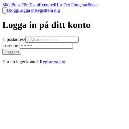
SlidePulse
För Team
Exempel
Hur Det Fungerar
Priser
Blogg
Logga in
Registrera dig
Logga in på ditt konto
E-postadress
Lösenord
Logga in
Har du inget konto?
Registrera dig