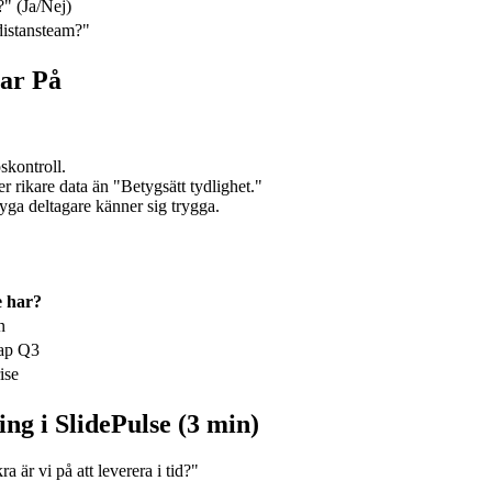
" (Ja/Nej)
distansteam?"
rar På
skontroll.
r rikare data än "Betygsätt tydlighet."
ga deltagare känner sig trygga.
e har?
n
ap Q3
ise
g i SlidePulse (3 min)
 är vi på att leverera i tid?"