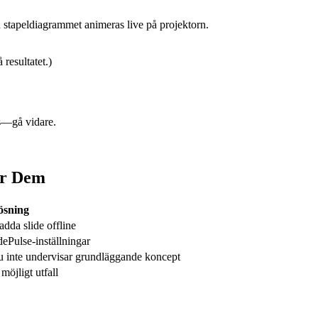
ch stapeldiagrammet animeras live på projektorn.
 resultatet.)
s—gå vidare.
er Dem
ösning
adda slide offline
dePulse-inställningar
 inte undervisar grundläggande koncept
möjligt utfall