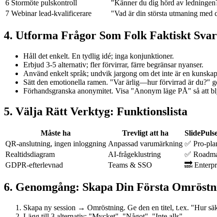
6
Stormöte pulskontroll
"Känner du dig hörd av ledningen?
7
Webinar lead-kvalificerare
"Vad är din största utmaning med 
4. Utforma Frågor Som Folk Faktiskt Sva
Håll det enkelt. En tydlig idé; inga konjunktioner.
Erbjud 3-5 alternativ; fler förvirrar, färre begränsar nyanser.
Använd enkelt språk; undvik jargong om det inte är en kunskap
Sätt den emotionella ramen. "Var ärlig—hur förvirrad är du?" ge
Förhandsgranska anonymitet. Visa "Anonym läge PÅ" så att bly
5. Välja Rätt Verktyg: Funktionslista
Måste ha
Trevligt att ha
SlidePuls
QR-anslutning, ingen inloggning
Anpassad varumärkning
✅ Pro-pla
Realtidsdiagram
AI-frågeklustring
✅ Roadm
GDPR-efterlevnad
Teams & SSO
🔜 Enterpr
6. Genomgång: Skapa Din Första Omröstnin
Skapa ny session → Omröstning. Ge den en titel, t.ex. "Hur säkra
Lägg till 3 alternativ: "Mycket", "Något", "Inte alls".