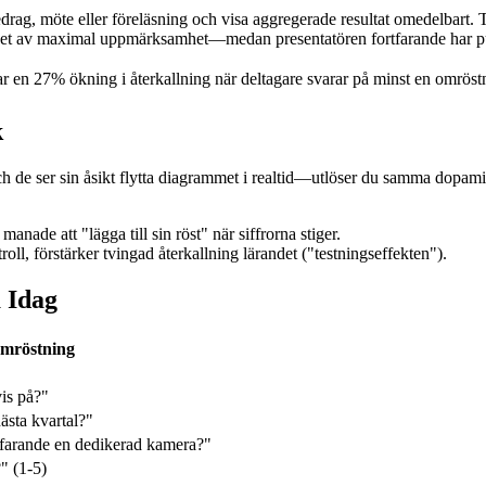
drag, möte eller föreläsning och visa aggregerade resultat omedelbart. Ti
ket av maximal uppmärksamhet—medan presentatören fortfarande har pu
 en 27% ökning i återkallning när deltagare svarar på minst en omröstn
k
h de ser sin åsikt flytta diagrammet i realtid—utlöser du samma dopami
anade att "lägga till sin röst" när siffrorna stiger.
l, förstärker tvingad återkallning lärandet ("testningseffekten").
 Idag
mröstning
vis på?"
nästa kvartal?"
arande en dedikerad kamera?"
" (1‑5)