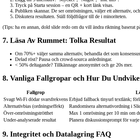
Tryck på Starta session – en QR + kort länk visas.
Publiken skannar. De ser omröstningen, väljer ett alternativ, o
Diskutera resultaten. Ställ följdfrågor till de i minoriteten.
(Tips: ha en annan, dold slide redo om du vill ändra riktning baserat på
7. Läsa Av Rummet: Tolka Resultat
Om 70%+ väljer samma alternativ, behandla det som konsensu
Delad röst? Pausa och crowd-sourca anledningar.
< 50% deltagande? Tillkännage anonymitet och ge 20s mer.
8. Vanliga Fallgropar och Hur Du Undvik
Fallgrop
L
Svagt Wi-Fi dödar svarsfrekvens
Erbjud fallback tinyurl textlänk; förl
Alternativbias (ordningseffekt)
Randomisera alternativordning i Sli
Över-omröstningströtthet
Max 1 omröstning per 10 min om du
Under-analyserade resultat
Planera diskussionsprompt för varje 
9. Integritet och Datalagring FAQ