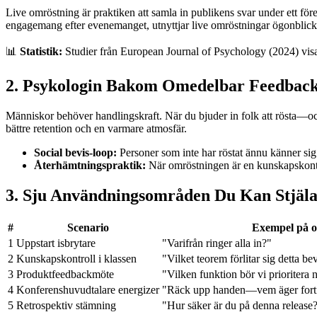
Live omröstning är praktiken att samla in publikens svar under ett före
engagemang efter evenemanget, utnyttjar live omröstningar ögonblic
📊
Statistik:
Studier från European Journal of Psychology (2024) visar
2. Psykologin Bakom Omedelbar Feedbac
Människor behöver handlingskraft. När du bjuder in folk att rösta—oc
bättre retention och en varmare atmosfär.
Social bevis-loop:
Personer som inte har röstat ännu känner sig m
Återhämtningspraktik:
När omröstningen är en kunskapskontrol
3. Sju Användningsområden Du Kan Stjäla
#
Scenario
Exempel på o
1
Uppstart isbrytare
"Varifrån ringer alla in?"
2
Kunskapskontroll i klassen
"Vilket teorem förlitar sig detta be
3
Produktfeedbackmöte
"Vilken funktion bör vi prioritera 
4
Konferenshuvudtalare energizer
"Räck upp handen—vem äger fortf
5
Retrospektiv stämning
"Hur säker är du på denna release?