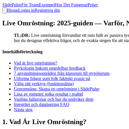
SlidePulse
För Team
Exempel
Hur Det Fungerar
Priser
Blogg
Logga in
Registrera dig
Live Omröstning: 2025-guiden — Varför, 
TL;DR:
Live omröstning förvandlar ett rum fullt av passiva lys
hur du designar effektiva frågor, och de exakta stegen för att sta
Innehållsförteckning
Vad är live omröstning?
Psykologin bakom omedelbar feedback
7 användningsområden från klassrum till styrelserum
Utforma frågor som folk faktiskt svarar på
Välja rätt verktyg (funktionslista)
Genomgång: Skapa en omröstning i SlidePulse
Läsa av rummet: tolka resultat i realtid
Vanliga fallgropar och hur du undviker dem
Integritet och datalagring FAQ
Nästa steg
1. Vad Är Live Omröstning?